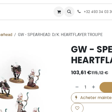
Rendez-vous
Commander
+32 493 34 03 
arhead
GW - SPEARHEAD: D/K: HEARTFLAYER TROUPE
GW - SPE
HEARTFL
103,61
€
115,12
€
Acheter mainte