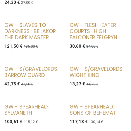
24,30
€
27,00
€
GW - SLAVES TO
GW - FLESH-EATER
DARKNESS : BE'LAKOR
COURTS : HIGH
THE DARK MASTER
FALCONER FELGRYN
121,50
€
30,60
€
135,00
€
34,00
€
GW - S/GRAVELORDS:
GW - S/GRAVELORDS:
BARROW GUARD
WIGHT KING
42,75
€
13,27
€
47,50
€
14,75
€
GW - SPEARHEAD:
GW - SPEARHEAD:
SYLVANETH
SONS OF BEHEMAT
103,61
€
117,13
€
115,12
€
130,14
€