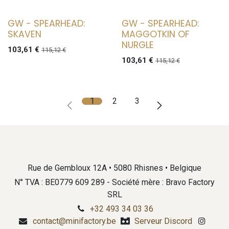
GW - SPEARHEAD:
GW - SPEARHEAD:
SKAVEN
MAGGOTKIN OF
NURGLE
103,61
€
115,12
€
103,61
€
115,12
€
1
2
3
Rue de Gembloux 12A • 5080 Rhisnes • Belgique
N° TVA : BE0779 609 289 - Société mère : Bravo Factory
SRL
+32 493 34 03 36
contact@minifactory.be
Serveur Discord