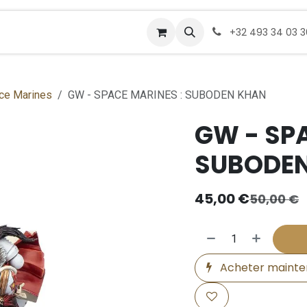
Rendez-vous
Commander
+32 493 34 03 
ce Marines
GW - SPACE MARINES : SUBODEN KHAN
GW - SPA
SUBODE
45,00
€
50,00
€
Acheter mainte