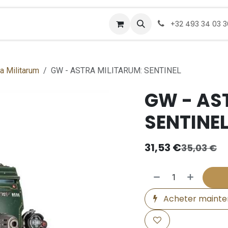
Rendez-vous
Commander
+32 493 34 03 
a Militarum
GW - ASTRA MILITARUM: SENTINEL
GW - AS
SENTINE
31,53
€
35,03
€
Acheter mainte