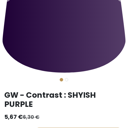
GW - Contrast : SHYISH
PURPLE
5,67
€
6,30
€