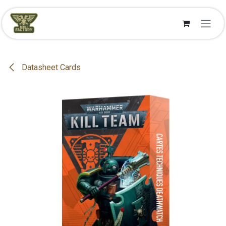
Se rendre au contenu
Datasheet Cards