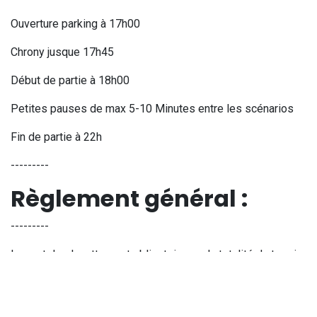
Ouverture parking à 17h00
Chrony jusque 17h45
Début de partie à 18h00
Petites pauses de max 5-10 Minutes entre les scénarios
Fin de partie à 22h
---------
Règlement général :
---------
Le port des lunettes est obligatoire sur la totalité du terrain,
ce même dans des phases de pause
Le port de protections faciales est vivement recommandé.