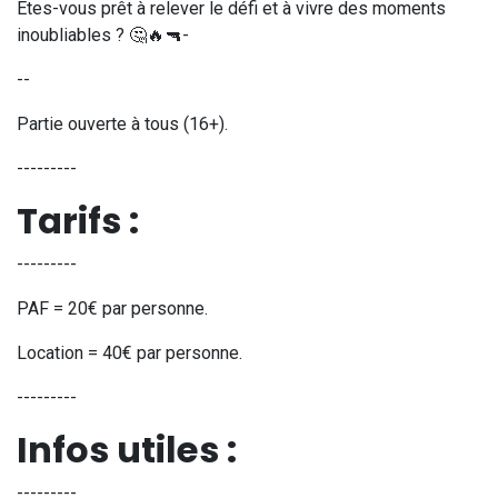
Êtes-vous prêt à relever le défi et à vivre des moments
inoubliables ? 🤔🔥🔫-
--
Partie ouverte à tous (16+).
---------
Tarifs :
---------
PAF = 20€ par personne.
Location = 40€ par personne.
---------
Infos utiles :
---------