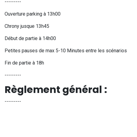
---------
Ouverture parking à 13h00
Chrony jusque 13h45
Début de partie à 14h00
Petites pauses de max 5-10 Minutes entre les scénarios
Fin de partie à 18h
---------
Règlement général :
---------
Le port des lunettes est obligatoire sur la totalité du terrain,
ce même dans des phases de pause
Le port de protections faciales est vivement recommandé.