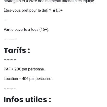
stratégies et à vivre des moments intenses en équipe.
Êtes-vous prêt pour le défi ? 🔥💥👊
---
Partie ouverte à tous (16+).
---------
Tarifs :
---------
PAF = 20€ par personne.
Location = 40€ par personne.
---------
Infos utiles :