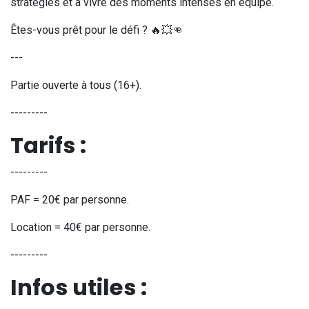
stratégies et à vivre des moments intenses en équipe.
Êtes-vous prêt pour le défi ? 🔥💥👊
---
Partie ouverte à tous (16+).
---------
Tarifs :
---------
PAF = 20€ par personne.
Location = 40€ par personne.
---------
Infos utiles :