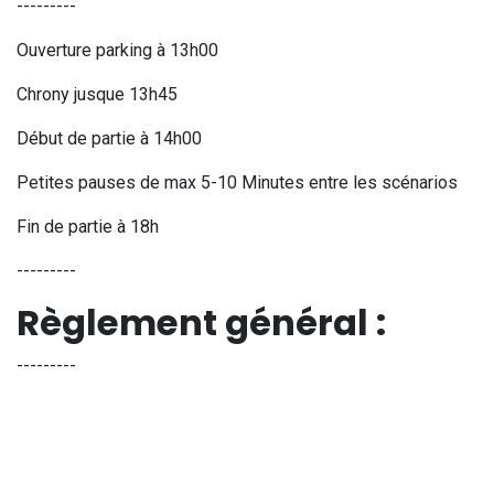
---------
Ouverture parking à 13h00
Chrony jusque 13h45
Début de partie à 14h00
Petites pauses de max 5-10 Minutes entre les scénarios
Fin de partie à 18h
---------
Règlement général :
---------
Le port des lunettes est obligatoire sur la totalité du terrain,
ce même dans des phases de pause
Le port de protections faciales est vivement recommandé.