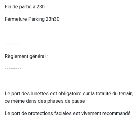
Fin de partie à 23h
Fermeture Parking 23h30.
---------
Règlement général :
---------
Le port des lunettes est obligatoire sur la totalité du terrain,
ce même dans des phases de pause
Le port de protections faciales est vivement recommandé.
Interdiction de détruire les structures, tout dégât
occasionné par une utilisation abusive du terrain sera à