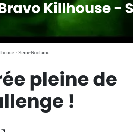
Bravo Killhouse - 
llhouse - Semi-Nocturne
rée pleine de
llenge !
 🔫