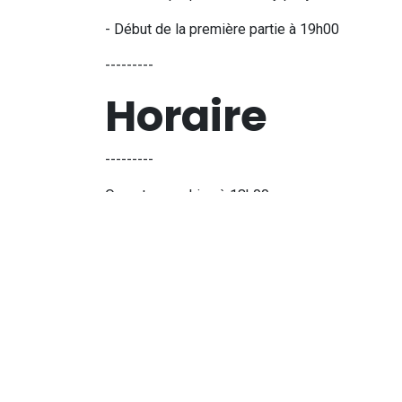
- Début de la première partie à 19h00
---------
Horaire
---------
Ouverture parking à 18h00
Chrony jusque 18h45
Début de partie à 19h00
Petites pauses de max 5-10 Minutes entre les
Fin de partie à 23h
---------